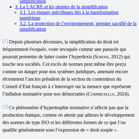
simplification
3. La LACRE et les utopies de la simplification
3.1. Les risques spécifiques liés à la transformation
numérique
3.2. La protection de l’environnement, premier sacrifié de la
simplification
[1]
Depuis plusieurs décennies, la simplification du droit est
fréquemment évoquée, voire invoquée comme une panacée qui
pourrait permettre de lutter contre l’hyperlexis (
Sohoni,
2012) qui
touche nos sociétés. Cet excès de normes peut même être perçu
comme un danger pour nos systèmes juridiques, amenant encore
récemment l’ancien président de la section du contentieux du
Conseil d’Etat français à s’interroger sur la menace que représente
l’inflation normative pour nos démocraties (
Combrexelle
, 2024).
[2]
Ce phénomène d’hypertrophie normative n’affecte pas que la
production étatique, comme en atteste par ailleurs le développement
des normes de type ISO et les différentes formes de ce que l’on
qualifie généralement sous l’expression de « droit souple ».