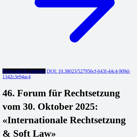
Resoconti di convegni
DOI: 10.38023/527956cf-643f-44c4-909d-
1342c3e94ac4
46. Forum für Rechtsetzung
vom 30. Oktober 2025:
«Internationale Rechtsetzung
& Soft Law»