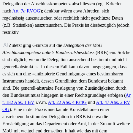
Delegation der Abschlusskompetenz abschliessen (vgl. Kriterien
nach
Art. 7
a
RVOG
); denkbar wären etwa Abreden, sich
regelmässig auszutauschen oder rechtlich nicht geschützte Daten
(z.B. Statistiken) auszutauschen. Die Praxis ist diesbezüglich jedoch
restriktiv.
[9]
Zuletzt ging
Gertsch
auf die
Delegation der MoU-
Abschlusskompetenz mittels
Bundesratsbeschluss
(BRB) ein. Solche
sind möglich, wenn die Delegation ausrechend bestimmt und nicht
generell-abstrakt ist. In diesem Fall kann davon ausgegangen, dass
es sich um eine «antizipierte Genehmigung» eines bestimmbaren
Instruments handelt, dessen Grundlinien dem Bundesrat bekannt
sind. Die generell-abstrakte Festlegung von Zuständigkeiten durch
den Bundesrat muss hingegen in einer Rechtsgrundlage erfolgen (
Ar
t. 182 Abs. 1 BV
i.V.m.
Art. 22 Abs. 4 ParlG
und
Art. 47 Abs. 2 RV
OG
). Eine in der Praxis anerkannte Konstellationen einer
ausreichend bestimmten Delegation im BRB ist etwa die
Ermächtigung an das Departement oder Amt, in der Zukunft weitere
MoU mit weitgehend demselben Inhalt wie das mit dem