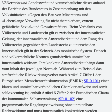
Völkerrecht und Landesrecht
und veranschaulichte dieses anhand
der Berichte des Bundesrates in Zusammenhang mit den
Volksinitiativen «Gegen den Bau von Minaretten» und
«Lebenslange Verwahrung für nicht therapierbare, extrem
gefährliche Sexual- und Gewaltstraftäter». Beim Verhältnis von
Völkerrecht und Landesrecht gilt es zwischen der innerstaatlichen
Geltung, der innerstaatlichen Anwendbarkeit und dem Rang des
Völkerrechts gegenüber dem Landesrecht zu unterscheiden.
Innerstaatlich gilt in der Schweiz das monistische System. Danach
sind völkerrechtliche Normen grundsätzlich unmittelbar
innerstaatlich wirksam. Ihre konkrete Anwendbarkeit hängt dann
vom Inhalt der jeweiligen Norm ab. Während zum Beispiel das
strafrechtliche Rückwirkungsverbot nach Artikel 7 Ziffer 1 der
Europäischen Menschenrechtskonvention (EMRK;
SR 0.101
) einen
klaren und unmittelbar verbindlichen Charakter aufweist und somit
self-executing ist, enthält Artikel 6 Ziffer 2 der Europäischen Charta
der kommunalen Selbstverwaltung (
SR 0.102
) eine
programmatische Regelungsanweisung ohne unmittelbare
Rechtswirkung und muss innerstaatlich konkretisiert werden.