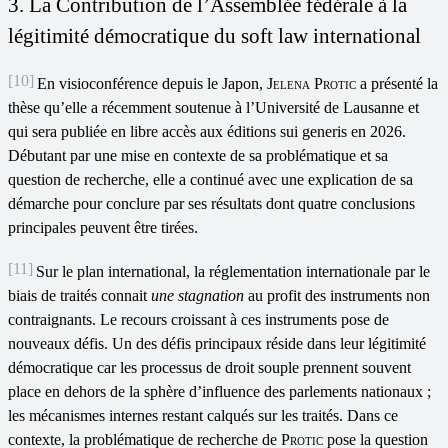
3. La Contribution de l’Assemblée fédérale à la
légitimité démocratique du soft law international
[10]
En visioconférence depuis le Japon,
Jelena Protic
a présenté la
thèse qu’elle a récemment soutenue à l’Université de Lausanne et
qui sera publiée en libre accès aux éditions sui generis en 2026.
Débutant par une mise en contexte de sa problématique et sa
question de recherche, elle a continué avec une explication de sa
démarche pour conclure par ses résultats dont quatre conclusions
principales peuvent être tirées.
[11]
Sur le plan international, la réglementation internationale par le
biais de traités connait
une stagnation
au profit des instruments non
contraignants. Le recours croissant à ces instruments pose de
nouveaux défis. Un des défis principaux réside dans leur légitimité
démocratique car les processus de droit souple prennent souvent
place en dehors de la sphère d’influence des parlements nationaux ;
les mécanismes internes restant calqués sur les traités. Dans ce
contexte, la problématique de recherche de
Protic
pose la question