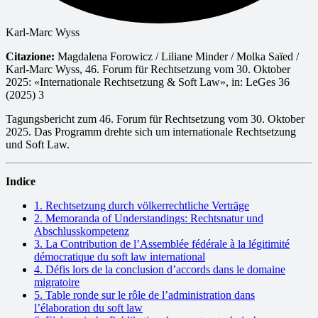
Karl-Marc Wyss
Citazione:
Magdalena Forowicz / Liliane Minder / Molka Saïed /
Karl-Marc Wyss, 46. Forum für Rechtsetzung vom 30. Oktober
2025: «Internationale Rechtsetzung & Soft Law», in: LeGes 36
(2025) 3
Tagungsbericht zum 46. Forum für Rechtsetzung vom 30. Oktober
2025. Das Programm drehte sich um internationale Rechtsetzung
und Soft Law.
Indice
1. Rechtsetzung durch völkerrechtliche Verträge
2. Memoranda of Understandings: Rechtsnatur und
Abschlusskompetenz
3. La Contribution de l’Assemblée fédérale à la légitimité
démocratique du soft law international
4. Défis lors de la conclusion d’accords dans le domaine
migratoire
5. Table ronde sur le rôle de l’administration dans
l’élaboration du soft law