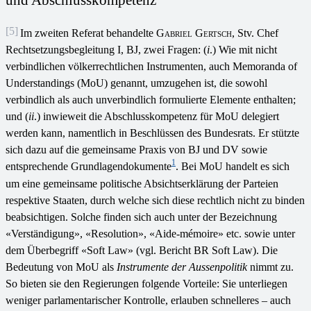
[5]
Im zweiten Referat behandelte
Gabriel Gertsch
, Stv. Chef
Rechtsetzungsbegleitung I, BJ, zwei Fragen: (
i
.) Wie mit nicht
verbindlichen völkerrechtlichen Instrumenten, auch Memoranda of
Understandings (MoU) genannt, umzugehen ist, die sowohl
verbindlich als auch unverbindlich formulierte Elemente enthalten;
und (
ii
.) inwieweit die Abschlusskompetenz für MoU delegiert
werden kann, namentlich in Beschlüssen des Bundesrats. Er stützte
sich dazu auf die gemeinsame Praxis von BJ und DV sowie
1
entsprechende Grundlagendokumente
. Bei MoU handelt es sich
um eine gemeinsame politische Absichtserklärung der Parteien
respektive Staaten, durch welche sich diese rechtlich nicht zu binden
beabsichtigen. Solche finden sich auch unter der Bezeichnung
«Verständigung», «Resolution», «Aide-mémoire» etc. sowie unter
dem Überbegriff «Soft Law» (vgl. Bericht BR Soft Law). Die
Bedeutung von MoU als
Instrumente der Aussenpolitik
nimmt zu.
So bieten sie den Regierungen folgende Vorteile: Sie unterliegen
weniger parlamentarischer Kontrolle, erlauben schnelleres – auch