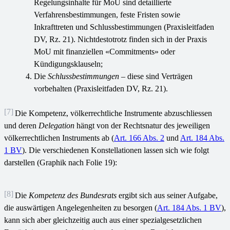
Regelungsinhalte für MoU sind detaillierte
Verfahrensbestimmungen, feste Fristen sowie
Inkrafttreten und Schlussbestimmungen (Praxisleitfaden
DV, Rz. 21). Nichtdestotrotz finden sich in der Praxis
MoU mit finanziellen «Commitments» oder
Kündigungsklauseln;
Die
Schlussbestimmungen
– diese sind Verträgen
vorbehalten (Praxisleitfaden DV, Rz. 21).
[7]
Die Kompetenz, völkerrechtliche Instrumente abzuschliessen
und deren
Delegation
hängt von der Rechtsnatur des jeweiligen
völkerrechtlichen Instruments ab (
Art. 166 Abs. 2
und
Art. 184 Abs.
1 BV
). Die verschiedenen Konstellationen lassen sich wie folgt
darstellen (Graphik nach Folie 19):
[8]
Die
Kompetenz des Bundesrats
ergibt sich aus seiner Aufgabe,
die auswärtigen Angelegenheiten zu besorgen (
Art. 184 Abs. 1 BV
),
kann sich aber gleichzeitig auch aus einer spezialgesetzlichen