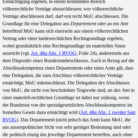
Ermächtigung ergeben, in einem bestimmten Bereich
völkerrechtliche Verträge abzuschliessen; wer völkerrechtliche
Verträge abschliessen darf, darf erst recht MoU abschliessen. Die
Grundlage für eine Delegation ans
Departement
oder an ein
Amt
betreffend MoU kann sich einerseits aus einem völkerrechtlichen
Vertrag oder einer landesrechtlichen Rechtsgrundlage ergeben,
wobei grundsätzlich eine Rechtsgrundlage im materiellen Sinne
ausreicht (vgl.
Art. 48
a
Abs. 1 RVOG
; Folie 24), andererseits aus
dem Dispositiv eines Bundesratsbeschlusses. Auch in Bezug auf die
Abschlusskompetenz eines Departements oder eines Amts gilt, dass
eine Delegation, die zum Abschluss völkerrechtlicher Verträge
ermächtigt, MoU miteinschliesst. Die Delegation des Abschlusses
von MoU, die nicht von beschränkter Tragweite sind,
an das Amt
in
einer materiell-rechtlichen Grundlage ist dabei nur zulässig, wenn
der Bundesrat von der spezialgesetzlichen Abschlusskompetenz im
formellen Gesetz dazu ermächtigt wird (
Art. 48
a
Abs. 1 zweiter Satz
RVOG
). Das Departement (nicht jedoch das Amt) kann MoU, die
aus aussenpolitischer Sicht von sehr geringer Bedeutung sind oder
die politisch einzig das jeweilige Departement betreffen, auch ohne