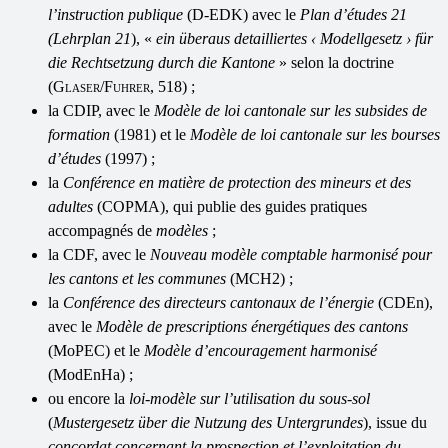
l
’
instruction publique
(D-EDK) avec le
Plan d
’
études 21
(Lehrplan 21
), «
ein überaus detailliertes
‹
Modellgesetz
›
für
die Rechtsetzung durch die Kantone
» selon la doctrine
(
Glaser
/
Fuhrer
, 518) ;
la CDIP, avec le
Modèle de loi cantonale sur les subsides de
formation
(1981) et le
Modèle de loi cantonale sur les bourses
d
’
études
(1997) ;
la
Conférence en matière de protection des mineurs et des
adultes
(COPMA), qui publie des guides pratiques
accompagnés de
modèles
;
la CDF, avec le
Nouveau modèle comptable harmonisé pour
les cantons et les communes
(MCH2) ;
la
Conférence des directeurs cantonaux de l
’
énergie
(CDEn),
avec le
Modèle de prescriptions énergétiques des cantons
(MoPEC) et le
Modèle d
’
encouragement harmonisé
(ModEnHa) ;
ou encore la
loi-modèle sur l
’
utilisation du sous-sol
(
Mustergesetz über die Nutzung des Untergrundes
), issue du
concordat concernant la prospection et l
’
exploitation du