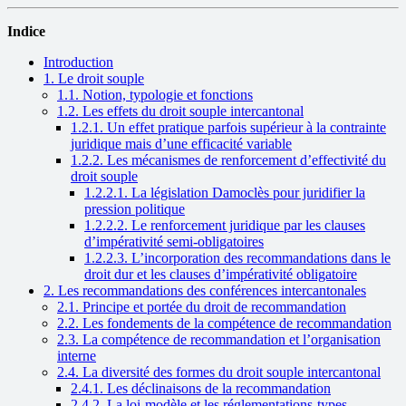
Indice
Introduction
1. Le droit souple
1.1. Notion, typologie et fonctions
1.2. Les effets du droit souple intercantonal
1.2.1. Un effet pratique parfois supérieur à la contrainte
juridique mais d’une efficacité variable
1.2.2. Les mécanismes de renforcement d’effectivité du
droit souple
1.2.2.1. La législation Damoclès pour juridifier la
pression politique
1.2.2.2. Le renforcement juridique par les clauses
d’impérativité semi-obligatoires
1.2.2.3. L’incorporation des recommandations dans le
droit dur et les clauses d’impérativité obligatoire
2. Les recommandations des conférences intercantonales
2.1. Principe et portée du droit de recommandation
2.2. Les fondements de la compétence de recommandation
2.3. La compétence de recommandation et l’organisation
interne
2.4. La diversité des formes du droit souple intercantonal
2.4.1. Les déclinaisons de la recommandation
2.4.2. La loi-modèle et les réglementations-types