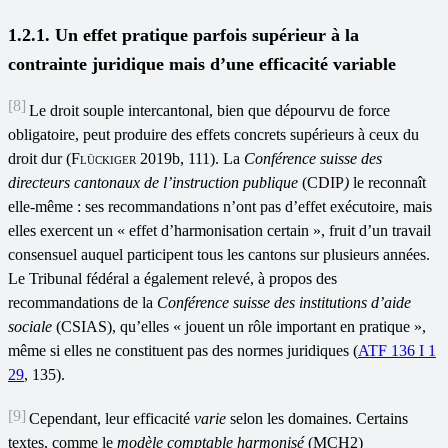
1.2.1. Un effet pratique parfois supérieur à la
contrainte juridique mais d’une efficacité variable
[8]
Le droit souple intercantonal, bien que dépourvu de force
obligatoire, peut produire des effets concrets supérieurs à ceux du
droit dur (
Flückiger
2019b, 111). La
Conférence suisse des
directeurs cantonaux de l
’
instruction publique
(CDIP
)
le reconnaît
elle-même : ses recommandations n’ont pas d’effet exécutoire, mais
elles exercent un «
effet d’harmonisation certain », fruit d’un travail
consensuel auquel participent tous les cantons sur plusieurs années.
Le Tribunal fédéral a également relevé, à propos des
recommandations de la
Conférence suisse des institutions d
’
aide
sociale
(CSIAS),
qu’elles « jouent un rôle important en pratique »,
même si elles ne constituent pas des normes juridiques (
ATF 136 I 1
29
, 135).
[9]
Cependant, leur efficacité
varie
selon les domaines. Certains
textes, comme le
modèle comptable harmonisé
(MCH2)