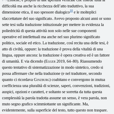
difficoltà ma anche la ricchezza dell’atto traduttivo, la sua
10
dimensione etica, il suo spessore dialogico
e le molteplici
sfaccettature del suo significato. Avevo proposto alcuni anni or sono
sette tesi sulla traduzione istituzionale per mettere in evidenza la
poliedricità di questa attività non solo nelle sue componenti
operative ed intellettuali ma anche nel suo plurimo significato
politico, sociale ed etico. La traduzione, così recita una delle tesi, è
atto di civiltà, oppure: la traduzione è prova della vitalità di una
lingua, oppure ancora: la traduzione è opera creativa ed è un fattore
di umanità. E via dicendo (
Egger
2019, 64–80). Riassumendo
questo tentativo di sistematizzazione in modo sintetico, credo si
possa affermare che nella traduzione (e nel traduttore, secondo
quanto ci ricordava
Ginzburg
) coabitano e convergono in mutua
coefficienza una pluralità di scienze, saperi, convenzioni, tradizioni,
auspici, opzioni e caratteri, e soltanto se sorretta da tutta questa
complessità la parola tradotta assume un senso, è vera parola, non
muto segno grafico scimmiottante un significante. Ma,
evidentemente, sulla superficie del testo, tutto questo non traspare.