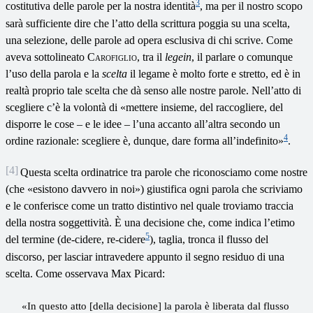
3
costitutiva delle parole per la nostra identità
, ma per il nostro scopo
sarà sufficiente dire che l’atto della scrittura poggia su una scelta,
una selezione, delle parole ad opera esclusiva di chi scrive. Come
aveva sottolineato
Carofiglio
, tra il
legein
, il parlare o comunque
l’uso della parola e la
scelta
il legame è molto forte e stretto, ed è in
realtà proprio tale scelta che dà senso alle nostre parole. Nell’atto di
scegliere c’è la volontà di «mettere insieme, del raccogliere, del
disporre le cose ‒ e le idee ‒ l’una accanto all’altra secondo un
4
ordine razionale: scegliere è, dunque, dare forma all’indefinito»
.
[4]
Questa scelta ordinatrice tra parole che riconosciamo come nostre
(che «esistono davvero in noi») giustifica ogni parola che scriviamo
e le conferisce come un tratto distintivo nel quale troviamo traccia
della nostra soggettività. È una decisione che, come indica l’etimo
5
del termine (de-cidere, re-cidere
), taglia, tronca il flusso del
discorso, per lasciar intravedere appunto il segno residuo di una
scelta. Come osservava Max Picard:
«In questo atto [della decisione] la parola è liberata dal flusso