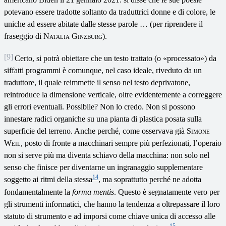
potevano essere tradotte soltanto da traduttrici donne e di colore, le
uniche ad essere abitate dalle stesse parole … (per riprendere il
fraseggio di
Natalia Ginzburg
).
[9]
Certo, si potrà obiettare che un testo trattato (o «processato») da
siffatti programmi è comunque, nel caso ideale, riveduto da un
traduttore, il quale reimmette il senso nel testo deprivatone,
reintroduce la dimensione verticale, oltre evidentemente a correggere
gli errori eventuali. Possibile? Non lo credo. Non si possono
innestare radici organiche su una pianta di plastica posata sulla
superficie del terreno. Anche perché, come osservava già
Simone
Weil
, posto di fronte a macchinari sempre più perfezionati, l’operaio
non si serve più ma diventa schiavo della macchina: non solo nel
senso che finisce per diventarne un ingranaggio supplementare
14
soggetto ai ritmi della stessa
, ma soprattutto perché ne adotta
fondamentalmente la
forma mentis
. Questo è segnatamente vero per
gli strumenti informatici, che hanno la tendenza a oltrepassare il loro
statuto di strumento e ad imporsi come chiave unica di accesso alle
15