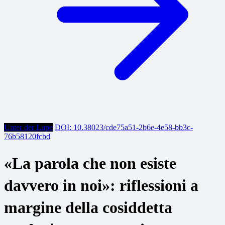
Unter der Lupe
DOI: 10.38023/cde75a51-2b6e-4e58-bb3c-
76b58120fcbd
«La parola che non esiste
davvero in noi»: riflessioni a
margine della cosiddetta