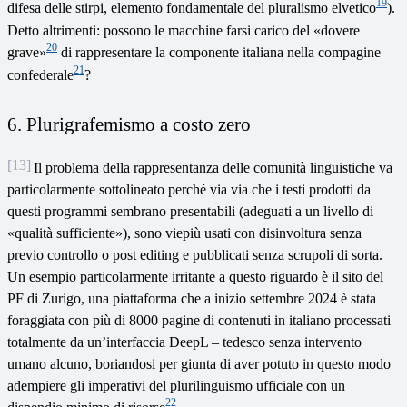
19
difesa delle stirpi, elemento fondamentale del pluralismo elvetico
).
Detto altrimenti: possono le macchine farsi carico del «dovere
20
grave»
di rappresentare la componente italiana nella compagine
21
confederale
?
6. Plurigrafemismo a costo zero
[13]
Il problema della rappresentanza delle comunità linguistiche va
particolarmente sottolineato perché via via che i testi prodotti da
questi programmi sembrano presentabili (adeguati a un livello di
«qualità sufficiente»), sono viepiù usati con disinvoltura senza
previo controllo o post editing e pubblicati senza scrupoli di sorta.
Un esempio particolarmente irritante a questo riguardo è il sito del
PF di Zurigo, una piattaforma che a inizio settembre 2024 è stata
foraggiata con più di 8000 pagine di contenuti in italiano processati
totalmente da un’interfaccia DeepL – tedesco senza intervento
umano alcuno, boriandosi per giunta di aver potuto in questo modo
adempiere gli imperativi del plurilinguismo ufficiale con un
22