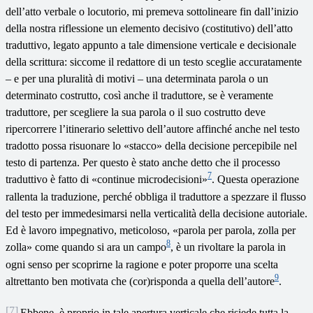
dell’atto verbale o locutorio, mi premeva sottolineare fin dall’inizio
della nostra riflessione un elemento decisivo (costitutivo) dell’atto
traduttivo, legato appunto a tale dimensione verticale e decisionale
della scrittura: siccome il redattore di un testo sceglie accuratamente
– e per una pluralità di motivi – una determinata parola o un
determinato costrutto, così anche il traduttore, se è veramente
traduttore, per scegliere la sua parola o il suo costrutto deve
ripercorrere l’itinerario selettivo dell’autore affinché anche nel testo
tradotto possa risuonare lo «stacco» della decisione percepibile nel
testo di partenza. Per questo è stato anche detto che il processo
7
traduttivo è fatto di «continue microdecisioni»
. Questa operazione
rallenta la traduzione, perché obbliga il traduttore a spezzare il flusso
del testo per immedesimarsi nella verticalità della decisione autoriale.
Ed è lavoro impegnativo, meticoloso, «parola per parola, zolla per
8
zolla» come quando si ara un campo
, è un rivoltare la parola in
ogni senso per scoprirne la ragione e poter proporre una scelta
9
altrettanto ben motivata che (cor)risponda a quella dell’autore
.
[7]
Ebbene, è proprio in tale apertura verticale che risiede tutta la