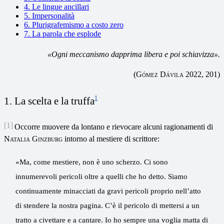
4. Le lingue ancillari
5. Impersonalità
6. Plurigrafemismo a costo zero
7. La parola che esplode
«
Ogni meccanismo dapprima libera e poi schiavizza
».
(Gómez Dávila
2022, 201)
1
1. La scelta e la truffa
[1]
Occorre muovere da lontano e rievocare alcuni ragionamenti di
Natalia Ginzburg
intorno al mestiere di scrittore:
«Ma, come mestiere, non è uno scherzo. Ci sono
innumerevoli pericoli oltre a quelli che ho detto. Siamo
continuamente minacciati da gravi pericoli proprio nell’atto
di stendere la nostra pagina. C’è il pericolo di mettersi a un
tratto a civettare e a cantare. Io ho sempre una voglia matta di