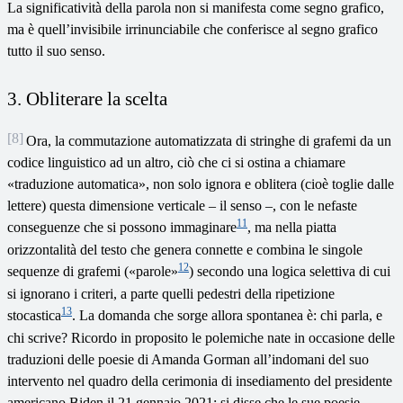
La significatività della parola non si manifesta come segno grafico,
ma è quell’invisibile irrinunciabile che conferisce al segno grafico
tutto il suo senso.
3. Obliterare la scelta
[8]
Ora, la commutazione automatizzata di stringhe di grafemi da un
codice linguistico ad un altro, ciò che ci si ostina a chiamare
«traduzione automatica», non solo ignora e oblitera (cioè toglie dalle
lettere) questa dimensione verticale – il senso –, con le nefaste
11
conseguenze che si possono immaginare
, ma nella piatta
orizzontalità del testo che genera connette e combina le singole
12
sequenze di grafemi («parole»
) secondo una logica selettiva di cui
si ignorano i criteri, a parte quelli pedestri della ripetizione
13
stocastica
. La domanda che sorge allora spontanea è: chi parla, e
chi scrive? Ricordo in proposito le polemiche nate in occasione delle
traduzioni delle poesie di Amanda Gorman all’indomani del suo
intervento nel quadro della cerimonia di insediamento del presidente
americano Biden il 21 gennaio 2021: si disse che le sue poesie