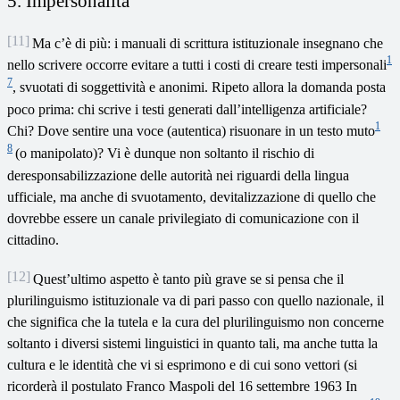
5. Impersonalità
[11]
Ma c’è di più: i manuali di scrittura istituzionale insegnano che
1
nello scrivere occorre evitare a tutti i costi di creare testi impersonali
7
, svuotati di soggettività e anonimi. Ripeto allora la domanda posta
poco prima: chi scrive i testi generati dall’intelligenza artificiale?
1
Chi? Dove sentire una voce (autentica) risuonare in un testo muto
8
(o manipolato)? Vi è dunque non soltanto il rischio di
deresponsabilizzazione delle autorità nei riguardi della lingua
ufficiale, ma anche di svuotamento, devitalizzazione di quello che
dovrebbe essere un canale privilegiato di comunicazione con il
cittadino.
[12]
Quest’ultimo aspetto è tanto più grave se si pensa che il
plurilinguismo istituzionale va di pari passo con quello nazionale, il
che significa che la tutela e la cura del plurilinguismo non concerne
soltanto i diversi sistemi linguistici in quanto tali, ma anche tutta la
cultura e le identità che vi si esprimono e di cui sono vettori (si
ricorderà il postulato Franco Maspoli del 16 settembre 1963 In