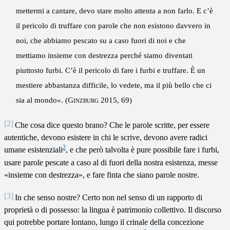
mettermi a cantare, devo stare molto attenta a non farlo. E c’è
il pericolo di truffare con parole che non esistono davvero in
noi, che abbiamo pescato su a caso fuori di noi e che
mettiamo insieme con destrezza perché siamo diventati
piuttosto furbi. C’è il pericolo di fare i furbi e truffare. È un
mestiere abbastanza difficile, lo vedete, ma il più bello che ci
sia al mondo». (
Ginzburg
2015, 69)
[2]
Che cosa dice questo brano? Che le parole scritte, per essere
autentiche, devono esistere in chi le scrive, devono avere radici
2
umane esistenziali
, e che però talvolta è pure possibile fare i furbi,
usare parole pescate a caso al di fuori della nostra esistenza, messe
«insieme con destrezza», e fare finta che siano parole nostre.
[3]
In che senso nostre? Certo non nel senso di un rapporto di
proprietà o di possesso: la lingua è patrimonio collettivo. Il discorso
qui potrebbe portare lontano, lungo il crinale della concezione