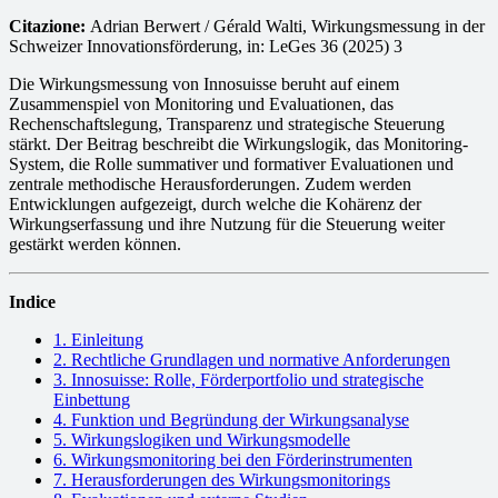
Citazione:
Adrian Berwert / Gérald Walti, Wirkungsmessung in der
Schweizer Innovationsförderung, in: LeGes 36 (2025) 3
Die Wirkungsmessung von Innosuisse beruht auf einem
Zusammenspiel von Monitoring und Evaluationen, das
Rechenschaftslegung, Transparenz und strategische Steuerung
stärkt. Der Beitrag beschreibt die Wirkungslogik, das Monitoring-
System, die Rolle summativer und formativer Evaluationen und
zentrale methodische Herausforderungen. Zudem werden
Entwicklungen aufgezeigt, durch welche die Kohärenz der
Wirkungserfassung und ihre Nutzung für die Steuerung weiter
gestärkt werden können.
Indice
1. Einleitung
2. Rechtliche Grundlagen und normative Anforderungen
3. Innosuisse: Rolle, Förderportfolio und strategische
Einbettung
4. Funktion und Begründung der Wirkungsanalyse
5. Wirkungslogiken und Wirkungsmodelle
6. Wirkungsmonitoring bei den Förderinstrumenten
7. Herausforderungen des Wirkungsmonitorings