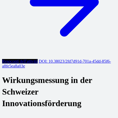
Resoconti dell'attività
DOI: 10.38023/2fd7d91d-701a-45dd-85f6-
a8fe5ea8a03e
Wirkungsmessung in der
Schweizer
Innovationsförderung