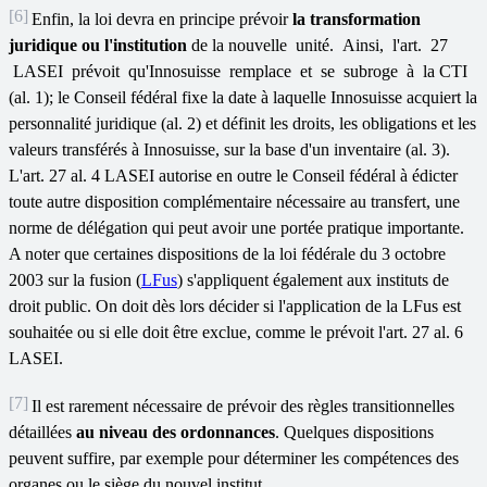
[6]
Enfin, la loi devra en principe prévoir
la transformation
juridique ou l'institution
de la nouvelle unité. Ainsi, l'art. 27
LASEI prévoit qu'Innosuisse remplace et se subroge à la CTI
(al. 1); le Conseil fédéral fixe la date à laquelle Innosuisse acquiert la
personnalité juridique (al. 2) et définit les droits, les obligations et les
valeurs transférés à Innosuisse, sur la base d'un inventaire (al. 3).
L'art. 27 al. 4 LASEI autorise en outre le Conseil fédéral à édicter
toute autre disposition complémentaire nécessaire au transfert, une
norme de délégation qui peut avoir une portée pratique importante.
A noter que certaines dispositions de la loi fédérale du 3 octobre
2003 sur la fusion (
LFus
) s'appliquent également aux instituts de
droit public. On doit dès lors décider si l'application de la LFus est
souhaitée ou si elle doit être exclue, comme le prévoit l'art. 27 al. 6
LASEI.
[7]
Il est rarement nécessaire de prévoir des règles transitionnelles
détaillées
au niveau des ordonnances
. Quelques dispositions
peuvent suffire, par exemple pour déterminer les compétences des
organes ou le siège du nouvel institut.