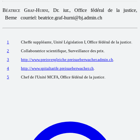
Béatrice Graf-Hurni
, Dr. iur., Office fédéral de la justice,
Berne courriel: beatrice.graf-hurni@bj.admin.ch
1
Cheffe suppléante, Unité Législation I, Office fédéral de la justice.
2
Collaboratrice scientifique, Surveillance des prix.
3
http://www.preisvergleiche.preisueberwacher.admin.ch
.
4
http://www.spitaltarife.preisueberwacher.ch
.
5
Chef de l'Unité MCFA, Office fédéral de la justice.