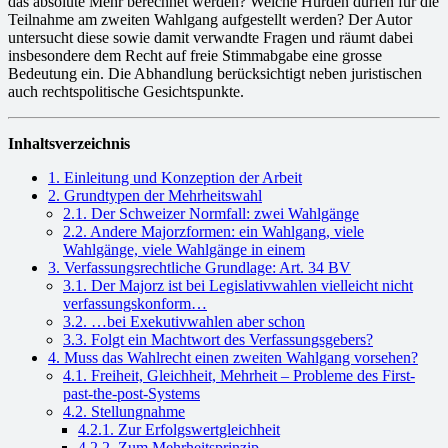
das absolute Mehr berechnet werden? Welche Hürden dürfen für die
Teilnahme am zweiten Wahlgang aufgestellt werden? Der Autor
untersucht diese sowie damit verwandte Fragen und räumt dabei
insbesondere dem Recht auf freie Stimmabgabe eine grosse
Bedeutung ein. Die Abhandlung berücksichtigt neben juristischen
auch rechtspolitische Gesichtspunkte.
Inhaltsverzeichnis
1. Einleitung und Konzeption der Arbeit
2. Grundtypen der Mehrheitswahl
2.1. Der Schweizer Normfall: zwei Wahlgänge
2.2. Andere Majorzformen: ein Wahlgang, viele
Wahlgänge, viele Wahlgänge in einem
3. Verfassungsrechtliche Grundlage: Art. 34 BV
3.1. Der Majorz ist bei Legislativwahlen vielleicht nicht
verfassungskonform…
3.2. …bei Exekutivwahlen aber schon
3.3. Folgt ein Machtwort des Verfassungsgebers?
4. Muss das Wahlrecht einen zweiten Wahlgang vorsehen?
4.1. Freiheit, Gleichheit, Mehrheit – Probleme des First-
past-the-post-Systems
4.2. Stellungnahme
4.2.1. Zur Erfolgswertgleichheit
4.2.2. Zum Mehrheitsprinzip