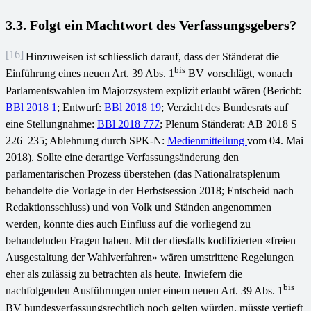
3.3. Folgt ein Machtwort des Verfassungsgebers?
[16]
Hinzuweisen ist schliesslich darauf, dass der Ständerat die
bis
Einführung eines neuen Art. 39 Abs. 1
BV vorschlägt, wonach
Parlamentswahlen im Majorzsystem explizit erlaubt wären (Bericht:
BBl 2018 1
; Entwurf:
BBl 2018 19
; Verzicht des Bundesrats auf
eine Stellungnahme:
BBl 2018 777
; Plenum Ständerat: AB 2018 S
226–235; Ablehnung durch SPK-N:
Medienmitteilung
vom 04. Mai
2018). Sollte eine derartige Verfassungsänderung den
parlamentarischen Prozess überstehen (das Nationalratsplenum
behandelte die Vorlage in der Herbstsession 2018; Entscheid nach
Redaktionsschluss) und von Volk und Ständen angenommen
werden, könnte dies auch Einfluss auf die vorliegend zu
behandelnden Fragen haben. Mit der diesfalls kodifizierten «freien
Ausgestaltung der Wahlverfahren» wären umstrittene Regelungen
eher als zulässig zu betrachten als heute. Inwiefern die
bis
nachfolgenden Ausführungen unter einem neuen Art. 39 Abs. 1
BV bundesverfassungsrechtlich noch gelten würden, müsste vertieft