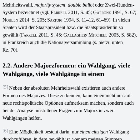
Mehrheitswahl,
majority system
,
double ballot
oder Zwei-Runden-
System bezeichnet (vgl.
Farrell 2011
, S. 45;
Garrone
1991, S. 67;
Nohlen
2014, S. 205;
Sartori
1994, S. 11–12, 61–69). In vielen
Staaten wird der Staatspräsident bzw. die Staatspräsidentin so
gewählt (
Farrell 2011
, S. 45;
Gallagher/ Mitchell
2005, S. 582),
in Frankreich auch die Nationalversammlung (s. hierzu unten
Rz. 70).
2.2. Andere Majorzformen: ein Wahlgang, viele
Wahlgänge, viele Wahlgänge in einem
[5]
Neben der absoluten Mehrheitswahl existieren auch andere
Formen des Majorzes. Diese zu kennen, kann einen nicht nur auf
neue rechtspolitische Optionen aufmerksam machen, sondern auch
bei der Analyse umstrittener Fragen zum Majorz in zwei
Wahlgängen helfen.
[6]
Eine Möglichkeit besteht darin, nur
einen einzigen
Wahlgang
durchzuführen, in dem gewählt ist, wer am meisten Stimmen