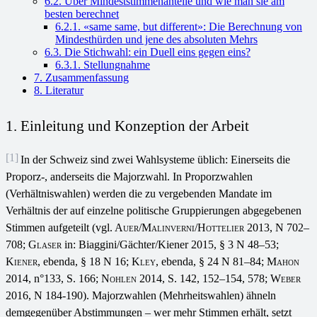
6.2. Über Mindeststimmenanteile und wie man sie am
besten berechnet
6.2.1. «same same, but different»: Die Berechnung von
Mindesthürden und jene des absoluten Mehrs
6.3. Die Stichwahl: ein Duell eins gegen eins?
6.3.1. Stellungnahme
7. Zusammenfassung
8. Literatur
1. Einleitung und Konzeption der Arbeit
[1]
In der Schweiz sind zwei Wahlsysteme üblich: Einerseits die
Proporz-, anderseits die Majorzwahl. In Proporzwahlen
(Verhältniswahlen) werden die zu vergebenden Mandate im
Verhältnis der auf einzelne politische Gruppierungen abgegebenen
Stimmen aufgeteilt (vgl
. Auer/Malinverni/Hottelier
2013, N 702–
708;
Glaser
in: Biaggini/Gächter/Kiener
2015
, § 3 N 48–53;
Kiener
, ebenda, § 18 N 16;
Kley
, ebenda, § 24 N 81–84;
Mahon
2014, n°133, S. 166;
Nohlen
2014, S. 142, 152–154, 578;
Weber
2016, N 184-190). Majorzwahlen (Mehrheitswahlen) ähneln
demgegenüber Abstimmungen – wer mehr Stimmen erhält, setzt