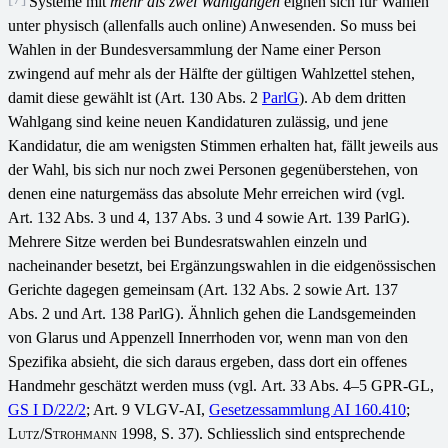
Systeme mit
mehr als zwei
Wahlgängen
eignen sich für Wahlen
unter physisch (allenfalls auch online) Anwesenden. So muss bei
Wahlen in der Bundesversammlung der Name einer Person
zwingend auf mehr als der Hälfte der gültigen Wahlzettel stehen,
damit diese gewählt ist (Art. 130 Abs. 2
ParlG
). Ab dem dritten
Wahlgang sind keine neuen Kandidaturen zulässig, und jene
Kandidatur, die am wenigsten Stimmen erhalten hat, fällt jeweils aus
der Wahl, bis sich nur noch zwei Personen gegenüberstehen, von
denen eine naturgemäss das absolute Mehr erreichen wird (vgl.
Art. 132 Abs. 3 und 4, 137 Abs. 3 und 4 sowie Art. 139 ParlG).
Mehrere Sitze werden bei Bundesratswahlen einzeln und
nacheinander besetzt, bei Ergänzungswahlen in die eidgenössischen
Gerichte dagegen gemeinsam (Art. 132 Abs. 2 sowie Art. 137
Abs. 2 und Art. 138 ParlG). Ähnlich gehen die Landsgemeinden
von Glarus und Appenzell Innerrhoden vor, wenn man von den
Spezifika absieht, die sich daraus ergeben, dass dort ein offenes
Handmehr geschätzt werden muss (vgl. Art. 33 Abs. 4–5 GPR-GL,
GS I D/22/2
; Art. 9 VLGV-AI,
Gesetzessammlung AI 160.410
;
Lutz
/
Strohmann
1998, S. 37). Schliesslich sind entsprechende