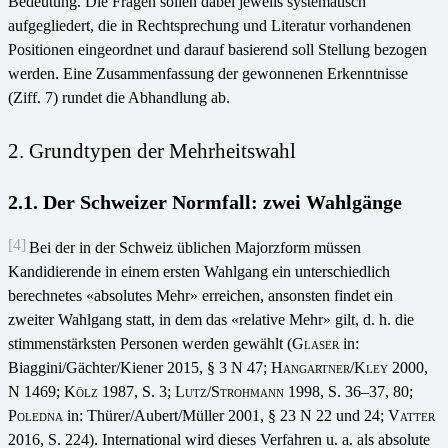
Bedeutung. Die Fragen sollen dabei jeweils systematisch
aufgegliedert, die in Rechtsprechung und Literatur vorhandenen
Positionen eingeordnet und darauf basierend soll Stellung bezogen
werden. Eine Zusammenfassung der gewonnenen Erkenntnisse
(Ziff. 7) rundet die Abhandlung ab.
2. Grundtypen der Mehrheitswahl
2.1. Der Schweizer Normfall: zwei Wahlgänge
[4]
Bei der in der Schweiz üblichen Majorzform müssen
Kandidierende in einem ersten Wahlgang ein unterschiedlich
berechnetes «absolutes Mehr» erreichen, ansonsten findet ein
zweiter Wahlgang statt, in dem das «relative Mehr» gilt, d. h. die
stimmenstärksten Personen werden gewählt (
Glaser
in:
Biaggini/Gächter/Kiener 2015, § 3 N 47;
Hangartner/Kley
2000,
N 1469;
Kölz
1987, S. 3;
Lutz
/
Strohmann
1998, S. 36–37, 80;
Poledna
in: Thürer/Aubert/Müller 2001, § 23 N 22 und 24;
Vatter
2016, S. 224). International wird dieses Verfahren u. a. als absolute