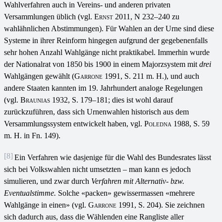
Wahlverfahren auch in Vereins- und anderen privaten
Versammlungen üblich (vgl.
Ernst
2011, N 232–240 zu
wahlähnlichen Abstimmungen). Für Wahlen an der Urne sind diese
Systeme in ihrer Reinform hingegen aufgrund der gegebenenfalls
sehr hohen Anzahl Wahlgänge nicht praktikabel. Immerhin wurde
der Nationalrat von 1850 bis 1900 in einem Majorzsystem mit
drei
Wahlgängen gewählt (
Garrone
1991, S. 211 m. H.), und auch
andere Staaten kannten im 19. Jahrhundert analoge Regelungen
(vgl.
Braunias
1932, S. 179–181; dies ist wohl darauf
zurückzuführen, dass sich Urnenwahlen historisch aus dem
Versammlungssystem entwickelt haben, vgl.
Poledna
1988, S. 59
m. H. in Fn. 149).
[8]
Ein Verfahren wie dasjenige für die Wahl des Bundesrates lässt
sich bei Volkswahlen nicht umsetzten – man kann es jedoch
simulieren, und zwar durch
Verfahren mit Alternativ- bzw.
Eventualstimme.
Solche «packen» gewissermassen «mehrere
Wahlgänge in einen» (vgl.
Garrone
1991, S. 204). Sie zeichnen
sich dadurch aus, dass die Wählenden eine Rangliste aller