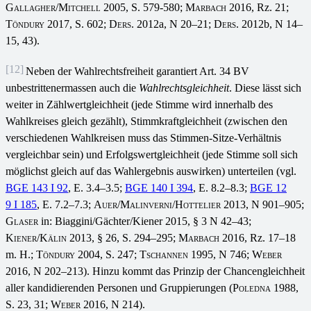
Gallagher/Mitchell
2005, S. 579-580;
Marbach
2016, Rz. 21;
Töndury
2017, S. 602;
Ders
. 2012a, N 20–21;
Ders
. 2012b, N 14–
15, 43).
[12]
Neben der Wahlrechtsfreiheit garantiert Art. 34 BV
unbestrittenermassen auch die
Wahlrechtsgleichheit
. Diese lässt sich
weiter in Zählwertgleichheit (jede Stimme wird innerhalb des
Wahlkreises gleich gezählt), Stimmkraftgleichheit (zwischen den
verschiedenen Wahlkreisen muss das Stimmen-Sitze-Verhältnis
vergleichbar sein) und Erfolgswertgleichheit (jede Stimme soll sich
möglichst gleich auf das Wahlergebnis auswirken) unterteilen (vgl.
BGE 143 I 92
, E. 3.4–3.5;
BGE 140 I 394
, E. 8.2–8.3;
BGE 12
9 I 185
, E. 7.2–7.3;
Auer/Malinverni/Hottelier
2013, N 901–905;
Glaser
in: Biaggini/Gächter/Kiener 2015, § 3 N 42–43;
Kiener
/
Kälin
2013, § 26, S. 294–295;
Marbach
2016, Rz. 17–18
m. H.;
Töndury
2004, S. 247;
Tschannen
1995, N 746;
Weber
2016, N 202–213). Hinzu kommt das Prinzip der Chancengleichheit
aller kandidierenden Personen und Gruppierungen (
Poledna
1988,
S. 23, 31;
Weber
2016, N 214).