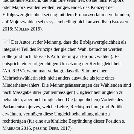
traditionelle Ansicht, die Kantone seien frei, ob sie nach Proporz
oder Majorz wählen wollen, eingewendet, das Konzept der
Erfolgswertgleichheit sei eng mit dem Proporzverfahren verbunden,
auf Majorzwahlen sei es systembedingt nicht anwendbar (
Biaggini
2016;
Müller
2015).
[14]
Der Autor ist der Meinung, dass die Erfolgswertgleichheit als
integraler Teil des Prinzips der gleichen Wahl betrachtet werden
sollte (und nicht bloss als Anforderung an Proporzwahlen). Es
entspricht einer folgerichtigen Umsetzung der Rechtsgleichheit
(Art. 8 BV), wenn man verlangt, dass die Stimme einer
Mehrheitswählerin sich nicht anders auswirke als jene eines
Minderheitswählers. Die Meinungsäusserungen der Wählenden sind
nach Massgabe ihrer (zahlenmässigen) Ungleichheit ungleich zu
behandeln, aber nicht ungleicher. Die (angeblichen) Vorteile des
Parlamentsmajorzes, welche Lehre, Rechtsprechung und Politik
erwähnen, vermögen diese Ungleichbehandlung nicht zu
rechtfertigen (für eine ausführliche Begründung dieser Position s.
Marbach
2016, passim;
Ders
. 2017).