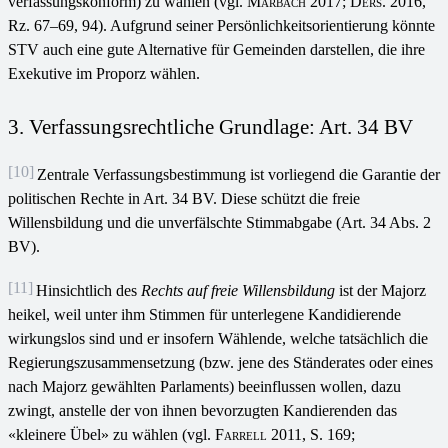
verfassungskonform) zu wählen (vgl.
Marbach
2017;
Ders.
2016,
Rz. 67–69, 94). Aufgrund seiner Persönlichkeitsorientierung könnte
STV auch eine gute Alternative für Gemeinden darstellen, die ihre
Exekutive im Proporz wählen.
3. Verfassungsrechtliche Grundlage: Art. 34 BV
[10]
Zentrale Verfassungsbestimmung ist vorliegend die Garantie der
politischen Rechte in Art. 34 BV. Diese schützt die freie
Willensbildung und die unverfälschte Stimmabgabe (Art. 34 Abs. 2
BV).
[11]
Hinsichtlich des
Rechts auf freie Willensbildung
ist der Majorz
heikel, weil unter ihm Stimmen für unterlegene Kandidierende
wirkungslos sind und er insofern Wählende, welche tatsächlich die
Regierungszusammensetzung (bzw. jene des Ständerates oder eines
nach Majorz gewählten Parlaments) beeinflussen wollen, dazu
zwingt, anstelle der von ihnen bevorzugten Kandierenden das
«kleinere Übel» zu wählen (vgl.
Farrell 2011
, S. 169;