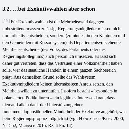
3.2. …bei Exekutivwahlen aber schon
[15]
Für Exekutivwahlen ist die Mehrheitswahl dagegen
unbestrittenermassen zulässig. Regierungsmitglieder müssen nicht
nur kollektiv entscheiden, sondern (zumindest in den Kantonen und
den Gemeinden mit Ressortsystem) als Departementsvorstehende
Mehrheitsentscheide (des Volks, des Parlaments oder des
Regierungskollegiums) auch persönlich umsetzen. Es lässt sich
daher gut vertreten, dass das Vertrauen einer Volksmehrheit haben
solle, wer das staatliche Handeln in einem ganzen Sachbereich
prägt. Aus demselben Grund sollte das Wahlsystem
Exekutivmitgliedern keinen übermässigen Anreiz setzen, den
Mehrheitswillen zu unterlaufen. Insofern besteht – besonders in
polarisierten Politkulturen – ein legitimes Interesse daran, dass
niemand allein dank der Unterstützung einer
fundamentaloppositionellen Minderheit der Exekutive angehört, was
beim Regierungsproporz möglich ist (vgl.
Hangartner/Kley
2000,
N 1552;
Marbach
2016, Rz. 4 Fn. 14).