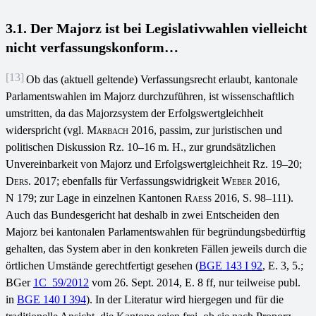
3.1. Der Majorz ist bei Legislativwahlen vielleicht
nicht verfassungskonform…
[13]
Ob das (aktuell geltende) Verfassungsrecht erlaubt, kantonale
Parlamentswahlen im Majorz durchzuführen, ist wissenschaftlich
umstritten, da das Majorzsystem der Erfolgswertgleichheit
widerspricht (vgl.
Marbach
2016, passim, zur juristischen und
politischen Diskussion Rz. 10–16 m. H., zur grundsätzlichen
Unvereinbarkeit von Majorz und Erfolgswertgleichheit Rz. 19–20;
Ders
. 2017; ebenfalls für Verfassungswidrigkeit
Weber
2016,
N 179; zur Lage in einzelnen Kantonen
Raess
2016, S. 98–111).
Auch das Bundesgericht hat deshalb in zwei Entscheiden den
Majorz bei kantonalen Parlamentswahlen für begründungsbedürftig
gehalten, das System aber in den konkreten Fällen jeweils durch die
örtlichen Umstände gerechtfertigt gesehen (
BGE 143 I 92
, E. 3, 5.;
BGer
1C_59/2012
vom 26. Sept. 2014, E. 8 ff, nur teilweise publ.
in
BGE 140 I 394
). In der Literatur wird hiergegen und für die