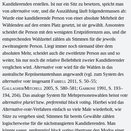
Kandidierenden erstellen. Ist nur ein Sitz zu besetzen, spricht man
von
alternative vote,
und die Auszählung läuft folgendermassen ab:
Wurde eine kandidierende Person von einer absolute Mehrheit der
Wählenden auf den ersten Platz gesetzt, ist sie gewählt. Ansonsten
scheidet die Person mit den wenigsten Erstpräferenzen aus, und die
entsprechenden Wahlzettel zählen als Stimmen für die jeweils
zweitrangierte Person. Liegt immer noch niemand über dem
absoluten Mehr, scheidet auch die zweitletzte Person aus und so
weiter, bis
nur noch die relative Beliebtheit zweier Kandidierender
verglichen wird.
Alternative vote
wird für die Wahlen in das
australische Repräsentantenhaus angewandt (vgl. zum System des
alternative vote
insgesamt
Farrell 2011
, S. 50–55;
Gallagher/Mitchell
2005, S. 580–581;
Garrone
1991, S. 193–
194, 204). Das analoge System für Mehrpersonenwahlen heisst
vote
alternative pluriel
bzw.
preferential block voting
. Hierbei wird das
Alternative-vote
-Verfahren einfach so viele Male wiederholt, wie
Sitze zu vergeben sind; Stimmen für bereits Gewählte zählen
logischerweise für die nächstrangierten Kandidierenden. Man
könnte sagen,
preferential block voting
übertrage den Modus einer