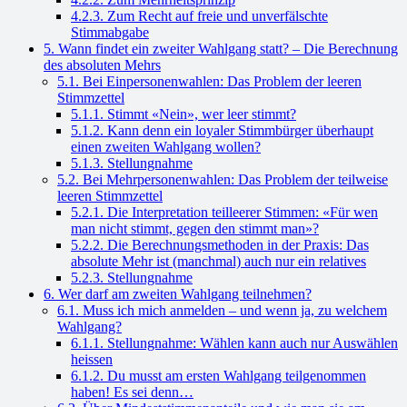
4.2.3. Zum Recht auf freie und unverfälschte
Stimmabgabe
5. Wann findet ein zweiter Wahlgang statt? – Die Berechnung
des absoluten Mehrs
5.1. Bei Einpersonenwahlen: Das Problem der leeren
Stimmzettel
5.1.1. Stimmt «Nein», wer leer stimmt?
5.1.2. Kann denn ein loyaler Stimmbürger überhaupt
einen zweiten Wahlgang wollen?
5.1.3. Stellungnahme
5.2. Bei Mehrpersonenwahlen: Das Problem der teilweise
leeren Stimmzettel
5.2.1. Die Interpretation teilleerer Stimmen: «Für wen
man nicht stimmt, gegen den stimmt man»?
5.2.2. Die Berechnungsmethoden in der Praxis: Das
absolute Mehr ist (manchmal) auch nur ein relatives
5.2.3. Stellungnahme
6. Wer darf am zweiten Wahlgang teilnehmen?
6.1. Muss ich mich anmelden – und wenn ja, zu welchem
Wahlgang?
6.1.1. Stellungnahme: Wählen kann auch nur Auswählen
heissen
6.1.2. Du musst am ersten Wahlgang teilgenommen
haben! Es sei denn…