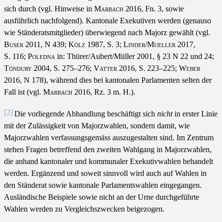
sich durch (vgl. Hinweise in
Marbach
2016, Fn. 3, sowie
ausführlich nachfolgend). Kantonale Exekutiven werden (genauso
wie Ständeratsmitglieder) überwiegend nach Majorz gewählt (vgl.
Buser
2011, N 439;
Kölz
1987, S. 3;
Linder/Mueller
2017,
S. 116;
Poledna
in: Thürer/Aubert/Müller 2001, § 23 N 22 und 24;
Töndury
2004, S. 275–276;
Vatter
2016, S. 223–225;
Weber
2016, N 178), während dies bei kantonalen Parlamenten selten der
Fall ist (vgl.
Marbach
2016, Rz. 3 m. H.).
[2]
Die vorliegende Abhandlung beschäftigt sich
nicht
in erster Linie
mit der Zulässigkeit von Majorzwahlen, sondern damit, wie
Majorzwahlen verfassungsgemäss auszugestalten sind. Im Zentrum
stehen Fragen betreffend den zweiten Wahlgang in Majorzwahlen,
die anhand kantonaler und kommunaler Exekutivwahlen behandelt
werden. Ergänzend und soweit sinnvoll wird auch auf Wahlen in
den Ständerat sowie kantonale Parlamentswahlen eingegangen.
Ausländische Beispiele sowie nicht an der Urne durchgeführte
Wahlen werden zu Vergleichszwecken beigezogen.