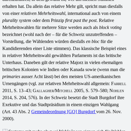
erhalten hat. Da allein das relative Mehr gilt, spricht man diesfalls
von einer
relativen Mehrheitswahl
, international auch von einem
plurality system
oder dem Prinzip
first past the post
. Relative
Mehrheitswahlen für mehrere Sitze werden auch als
block voting
bezeichnet (wohl nach der – für die Schweiz unzutreffenden –
Vorstellung, die Wählenden würden diesfalls
en bloc
für die
Kandidierenden einer Liste stimmen). Das klassische Beispiel eines
in relativer Mehrheitswahl gewählten Parlaments ist das britische
Unterhaus. Daneben gilt der relative Majorz in vielen ehemaligen
britischen Kolonien wie Indien oder Kanada sowie (wenn man die
primaries
ausser Acht lässt) bei den meisten US-amerikanischen
Urnengängen (vgl. zur relativen Mehrheitswahl allgemein:
Farrell
2011
, S. 13–43;
Gallagher/Mitchell
2005, S. 579–580;
Nohlen
2014, S. 204, 576). In der Schweiz besetzt die Stadt Burgdorf ihre
Exekutive und das Stadtpräsidium in einem einzigen Wahlgang
(Art. 43 Abs. 2
Gemeindeordnung [GO] Burgdorf
vom 26. Nov.
2000).
[7]