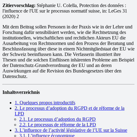
Zitiervorschlag:
Stéphanie U. Colella, Protection des données :
l'influence de l'UE sur le processus normatif suisse, in: LeGes 31
(2020) 2
Mit dem Beitrag sollen Personen in der Praxis wie in der Lehre und
Forschung dafür sensibilisiert werden, wie die Rechtsetzung des
institutionellen, wirtschaftlichen und rechtlichen Akteurs EU die
Ausarbeitung von Rechtsnormen und den Prozess der Beratung und
Beschlussfassung über diese in einem Nichtmitgliedstaat der EU wie
der Schweiz beeinflussen kann. Die Verfasserin illustriert ihre
Thesen und die solchen Einflüssen inhärenten Probleme am Beispiel
der Datenschutz-Grundverordnung der EU und an deren
Auswirkungen auf die Revision des Bundesgesetzes über den
Datenschutz.
Inhaltsverzeichnis
1. Quelques propos introductifs
2. Le processus d’adoption du RGPD et de réforme de la
LPD
2.1. Le processus d’adoption du RGPD
2.2. Le processus de réforme de la LPD
3. L’influence de l’activité législative de l’UE sur la Suisse
3.1. L’influence économique