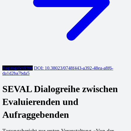
Tagungsberichte
DOI: 10.38023/0748f443-a392-48ea-a8f6-
da1d2ba7bda5
SEVAL Dialogreihe zwischen
Evaluierenden und
Aufraggebenden
Tagungsbericht zur ersten Veranstaltung «Von der