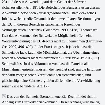
23) und dessen Anwendung auf dem Gebiet der Schweiz
sicherzustellen (Art. 18). Die Botschaft des Bundesrates zu diesem
Abkommen betont den «aussergewöhnlichen Charakter» seines
Inhalts, welcher «die Gesamtheit der anwendbaren Bestimmungen
der EU in diesem Bereich in gemeinsame Regeln der
Vertragsparteien überführt» (Bundesrat 1999, 6158). Theoretisch
lässt das Abkommen der Schweiz die Möglichkeit offen, eine
Weiterentwicklung des EU-Rechts nicht zu übernehmen (
Dettling-
Ott
2007, 496–498). In der Praxis zeigt sich jedoch, dass die
Schweiz de facto kaum die Möglichkeit hat, die Übernahme eines
solchen Rechtsakts nicht zu akzeptieren (
Dettling-Ott
2012, 11).
Schliesslich sieht das Abkommen vor, dass die Parteien alle
Massnahmen ergreifen müssen, die geeignet sind, um die Erfüllung
der darin vorgesehenen Verpflichtungen sicherzustellen, und
gleichzeitig keine Schritte ergreifen dürfen, die die Verwirklichung
seiner Ziele behindern (Art. 17).
[5]
Das von der Schweiz übernommene EU-Recht findet sich im
Anhang zum Luftverkehrsabkommen. Dieser Anhang wird häufig