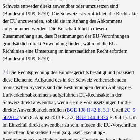
Schweiz entweder direkt anwendbar oder umzusetzen sind
(Bundesrat 1999, 6259). Die Schweiz ist verpflichtet, die Rechtsakte
der EU anzuwenden, sobald sie im Anhang des Abkommens
aufgenommen werden. Die Botschaft führt in diesem
Zusammenhang aus, dass Bestimmungen der EU-Verordnungen
grundsätzlich direkt Anwendung finden, während die EU-
Richtlinien eine Umsetzung im innerstaatlichen Recht erfordern
(Bundesrat 1999, 6259).
[6]
Die Rechtsprechung des Bundesgerichts bestätigt und präzisiert
diese Elemente. Aufgrund des in der Schweiz vorherrschenden
monistischen Systems sind die Bestimmungen der im Anhang des
Luftverkehrsabkommens aufgeführten EU-Rechtsakte in der
Schweiz direkt anwendbar, wenn sie die Voraussetzungen für die
direkte Anwendbarkeit erfüllen (
BGE 138 II 42 E. 3.1
; Urteil
2C_9
50/2012
vom 8. August 2013 E. 2.2;
BGE 144 II 376
E. 9.4.1). Um
im Einzelfall direkt anwendbar zu sein, müssen die EU-Vorschriften
hinreichend konkretisiert sein (sog. «self-executing»-
Bestimmungen), und keiner besonderen Umsetzung ins nationale