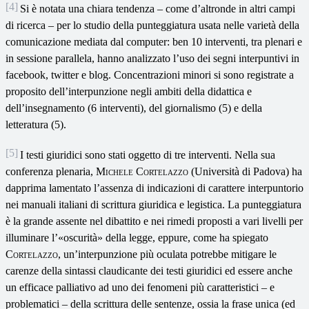
[4]
Si è notata una chiara tendenza – come d’altronde in altri campi
di ricerca – per lo studio della punteggiatura usata nelle varietà della
comunicazione mediata dal computer: ben 10 interventi, tra plenari e
in sessione parallela, hanno analizzato l’uso dei segni interpuntivi in
facebook, twitter e blog. Concentrazioni minori si sono registrate a
proposito dell’interpunzione negli ambiti della didattica e
dell’insegnamento (6 interventi), del giornalismo (5) e della
letteratura (5).
[5]
I testi giuridici sono stati oggetto di tre interventi. Nella sua
conferenza plenaria,
Michele Cortelazzo
(Università di Padova) ha
dapprima lamentato l’assenza di indicazioni di carattere interpuntorio
nei manuali italiani di scrittura giuridica e legistica. La punteggiatura
è la grande assente nel dibattito e nei rimedi proposti a vari livelli per
illuminare l’«oscurità» della legge, eppure, come ha spiegato
Cortelazzo
, un’interpunzione più oculata potrebbe mitigare le
carenze della sintassi claudicante dei testi giuridici ed essere anche
un efficace palliativo ad uno dei fenomeni più caratteristici – e
problematici – della scrittura delle sentenze, ossia la frase unica (ed