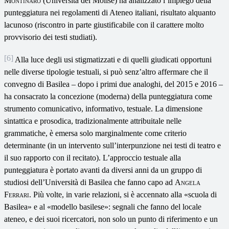
Montinaro
(Università del Molise) ha analizzato l’impiego della
punteggiatura nei regolamenti di Ateneo italiani, risultato alquanto
lacunoso (riscontro in parte giustificabile con il carattere molto
provvisorio dei testi studiati).
[6]
Alla luce degli usi stigmatizzati e di quelli giudicati opportuni
nelle diverse tipologie testuali, si può senz’altro affermare che il
convegno di Basilea – dopo i primi due analoghi, del 2015 e 2016 –
ha consacrato la concezione (moderna) della punteggiatura come
strumento comunicativo, informativo, testuale. La dimensione
sintattica e prosodica, tradizionalmente attribuitale nelle
grammatiche, è emersa solo marginalmente come criterio
determinante (in un intervento sull’interpunzione nei testi di teatro e
il suo rapporto con il recitato). L’approccio testuale alla
punteggiatura è portato avanti da diversi anni da un gruppo di
studiosi dell’Università di Basilea che fanno capo ad
Angela
Ferrari
. Più volte, in varie relazioni, si è accennato alla «scuola di
Basilea» e al «modello basilese»: segnali che fanno del locale
ateneo, e dei suoi ricercatori, non solo un punto di riferimento e un