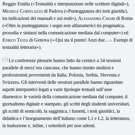
Reggio Emilia («Testualità e interpunzione nelle scritture digitali»),
Michele Cortelazzo
di Padova («Punteggiatura dei testi giuridici,
tra indicazioni dei manuali e usi reali»),
Alessandra Chiari
di Roma
(«Oltre la punteggiatura: i segni non alfanumerici tra pragmatica,
prosodia e sintassi nella comunicazione mediata dal computer») ed
Enrico Testa
di Genova («‹Qui sta il punto! Anzi due…›. Esempi di
testualità letteraria»).
[3]
Le conferenze plenarie hanno fatto da cornice a 34 sessioni
parallele di mezz’ora ciascuna, che hanno riunito studiosi e
professionisti provenienti da Italia, Polonia, Serbia, Slovenia e
Svizzera. Gli interventi delle sessioni parallele hanno riguardato
aspetti interpuntivi legati a varie tipologie testuali sull’asse
diamesico: le varietà della comunicazione mediata dal computer, il
giornalismo digitale e stampato, gli scritti degli studenti universitari,
gli scritti di semicolti, la saggistica, i fumetti, i testi giuridici, la
didattica e l’insegnamento dell’italiano come L1 e L2, la letteratura,
la traduzione e, infine, i sottotitoli per non udenti.