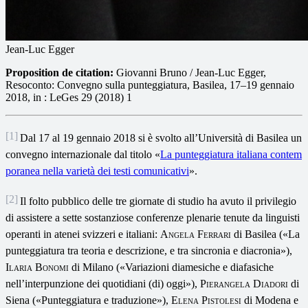
Jean-Luc Egger
Proposition de citation:
Giovanni Bruno / Jean-Luc Egger,
Resoconto: Convegno sulla punteggiatura, Basilea, 17–19 gennaio
2018, in : LeGes 29 (2018) 1
[1]
Dal 17 al 19 gennaio 2018 si è svolto all’Università di Basilea un
convegno internazionale dal titolo «
La punteggiatura italiana contem
poranea nella varietà dei testi comunicativi
».
[2]
Il folto pubblico delle tre giornate di studio ha avuto il privilegio
di assistere a sette sostanziose conferenze plenarie tenute da linguisti
operanti in atenei svizzeri e italiani:
Angela Ferrari
di Basilea («La
punteggiatura tra teoria e descrizione, e tra sincronia e diacronia»),
Ilaria Bonomi
di Milano («Variazioni diamesiche e diafasiche
nell’interpunzione dei quotidiani (di) oggi»),
Pierangela Diadori
di
Siena («Punteggiatura e traduzione»),
Elena Pistolesi
di Modena e